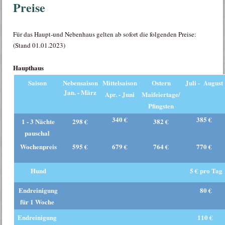
Preise
Für das Haupt-und Nebenhaus gelten ab sofort die folgenden Preise:
(Stand 01.01.2023)
Haupthaus
Saison
Nebensaison
Mittelsaison
Ostern
Juli - August
Jan. - März
Apr. - Juni
Maifeiertage/
Pfingsten
340 €
385 €
1 - 3 Nächte
298 €
382 €
pauschal
Wochenpreis
595 €
679 €
764 €
770 €
Hund
5 € pro Tag
Endreinigung
80 €
für 1 Woche
Endreinigung
110 €