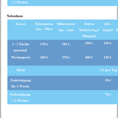
> 2 Wochen
Nebenhaus
Saison
Nebensaison
Mittelsaison
Ostern
Juli -
Jan. - März
Apr. - Juni
Maifeiertage/
August
H
Pfingsten
200 €
210 €
1 - 3 Nächte
170 €
185 €
pauschal
Wochenpreis
340 €
370 €
400 €
420 €
Hund
5 € pro Tag
Endreinigung
50 €
für 1 Woche
Endreinigung
70 €
> 2 Wochen